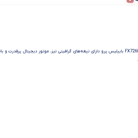
تریمر مدل FX726E بابیلیس پرو دارای تیغه‌های گرافیتی تیز، موتور دیجیتال پرقدر