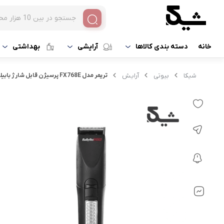
خانه
دسته بندی کالاها
آرایشی
بهداشتی
شیکا
بیوتی
آرایش
تریمر مدل FX768E پرسیژن قابل شارژ بابیلیس پرو