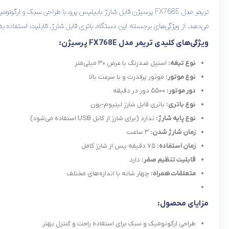
تریمر مدل FX768E پرسیژن قابل شارژ بابیلیس پرو، با طراحی سب
می‌دهد. از ویژگی‌های برجسته این دستگاه، باتری قابل شارژ، قابلیت استفاده 
ویژگی‌های کلیدی تریمر مدل FX768E پرسیژن:
نوع تیغه:
استیل ضدزنگ با عرض ۳۰ میلی‌متر
نوع موتور:
موتور پرقدرت و با سرعت بالا
دور موتور:
۵۵۰۰ دور در دقیقه
نوع باتری:
باتری قابل شارژ لیتیوم-یون
نوع پایه شارژ:
ندارد (برای شارژ از کابل USB استفاده می‌شود)
زمان شارژ شدن:
۳ ساعت
زمان استفاده:
۷۵ دقیقه پس از شارژ کامل
قابلیت تنظیم صفر:
دارد
متعلقات همراه:
چهار شانه با اندازه‌های مختلف
مزایای محصول:
طراحی ارگونومیک و سبک برای استفاده راحت و کنترل بهتر.